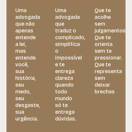
Uma
Uma
Que te
advogada
advogada
acolhe
que não
que
sem
apenas
traduz o
julgamentos.
entende
complicado,
Que te
a lei,
simplifica
orienta
mas
o
sem te
entende
impossível
pressionar.
você,
e te
Que te
sua
entrega
representa
história,
clareza
sem
seu
quando
deixar
medo,
todo
brechas
seu
mundo
desgaste,
só te
sua
entrega
urgência.
dúvidas.